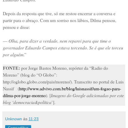
Depois da resposta que tive, só me restou encerrar a conversa e
partir para o abraço. Com um sorriso nos lábios, Dilma pensou,
pensou e disse:
—
Olha, para dizer a verdade, nem reparei para que time o
governador Eduardo Campos estava torcendo. Se é que ele torceu
por alguém
.”
FONTE:
por Jorge Bastos Moreno, repórter d
a
“
Radio do
Moreno
” (blog do “O Globo”:
http://oglobo.globo.com/pais/moreno/). Transcrito no portal de Luis
Nassif (
http://www.advivo.com.br/blog/luisnassif/um-fogao-para-
dilma-por-jorge-moreno
).
[
Imagens do Google adicionadas por este
blog ‘democracia&política
’].
Unknown
às
11:23
Compartilhar