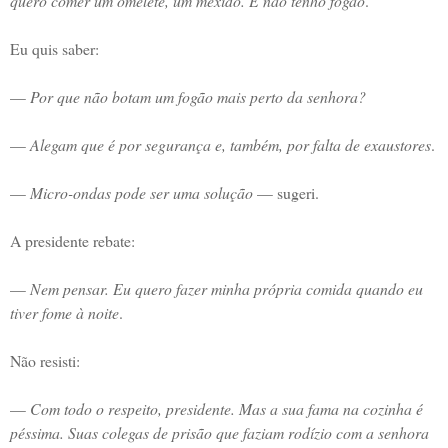
quero comer um omelete, um mexido. E não tenho fogão
.
Eu quis saber:
—
Por que não botam um fogão mais perto da senhora?
—
Alegam que é por segurança e, também, por falta de exaustores
.
—
Micro-ondas pode ser uma solução
— sugeri.
A presidente rebate:
—
Nem pensar. Eu quero fazer minha própria comida quando eu
tiver fome à noite
.
Não resisti:
—
Com todo o respeito, presidente. Mas a sua fama na cozinha é
péssima. Suas colegas de prisão que faziam rodízio com a senhora