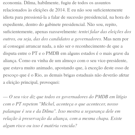
economia. Dilma, habilmente, fugiu de todos os assuntos
relacionados às eleições de 2014. E eu não sou suficientemente
idiota para pressioná-la a falar de sucessão presidencial, na hora do
expediente, dentro do gabinete presidencial. Não sou, repito,
suficientemente, apenas razoavelmente:
tentei falar das eleições dos
outros, ou seja, das dos candidatos a governadores.
Mas nem por
aí consegui arrancar nada, a não ser o reconhecimento de que a
disputa entre o PT e o PMDB em alguns estados é o mais grave da
aliança. Como eu vinha de um almoço com o seu vice-presidente,
que estava muito animado, apostando que, à exceção deste osso de
pescoço que é o Rio, as demais brigas estaduais não deverão afetar
a eleição principal, provoquei:
—
O seu vice diz que todos os governadores do PMDB em litígio
com o PT repetem "Michel, aconteça o que acontecer, nosso
palanque é seu e da Dilma". Isso mostra a segurança dele em
relação à preservação da aliança, com a mesma chapa. Existe
algum risco ou isso é matéria vencida?