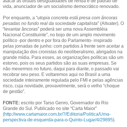
atacar as brutais desigualdades de renda e de padrão de
vida, anunciador de um socialismo democrático renovado.
Por enquanto, a “
utopia concreta está presa com âncoras
pesadas no fundo real da sociedade capitalista
” (Altvater). O
“levantar âncoras” poderá ser uma nova Assembléia
Nacional Constituinte”, no bojo de um amplo movimento
político -por dentro e por fora do Parlamento- inspirado
pelas jornadas de junho: com partidos à frente sem aceitar a
manipulação dos cronistas do neoliberalismo, abrigados na
grande mídia. Para esses, as organizações políticas são um
estorvo, pois os seus partidos são as suas empresas. Se
não mexermos no futuro, daqui para diante, o passado vai
recobrar seu peso. E voltaremos aqui no Brasil a uma
sociedade inteiramente regulada pelo FMI e pelas agências
risco, cuja novidade, provavelmente, será o velho “choque
de gestão”.
FONTE:
escrito por Tarso Genro, Governador do Rio
Grande do Sul. Publicado no site “Carta Maior”
(
http://www.cartamaior.com.br/?/Editoria/Politica/Uma-
perspectiva-de-esquerda-para-o-Quinto-Lugar/4/29895
).