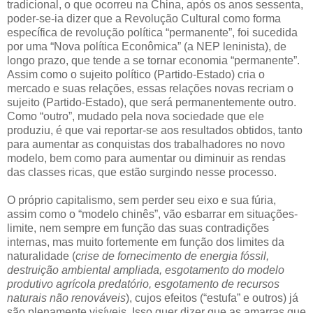
tradicional, o que ocorreu na China, após os anos sessenta,
poder-se-ia dizer que a Revolução Cultural como forma
específica de revolução política “permanente”, foi sucedida
por uma “Nova política Econômica” (a NEP leninista), de
longo prazo, que tende a se tornar economia “permanente”.
Assim como o sujeito político (Partido-Estado) cria o
mercado e suas relações, essas relações novas recriam o
sujeito (Partido-Estado), que será permanentemente outro.
Como “outro”, mudado pela nova sociedade que ele
produziu, é que vai reportar-se aos resultados obtidos, tanto
para aumentar as conquistas dos trabalhadores no novo
modelo, bem como para aumentar ou diminuir as rendas
das classes ricas, que estão surgindo nesse processo.
O próprio capitalismo, sem perder seu eixo e sua fúria,
assim como o “modelo chinês”, vão esbarrar em situações-
limite, nem sempre em função das suas contradições
internas, mas muito fortemente em função dos limites da
naturalidade (
crise de fornecimento de energia fóssil,
destruição ambiental ampliada, esgotamento do modelo
produtivo agrícola predatório, esgotamento de recursos
naturais não renováveis
), cujos efeitos (“estufa” e outros) já
são plenamente visíveis. Isso quer dizer que as amarras que