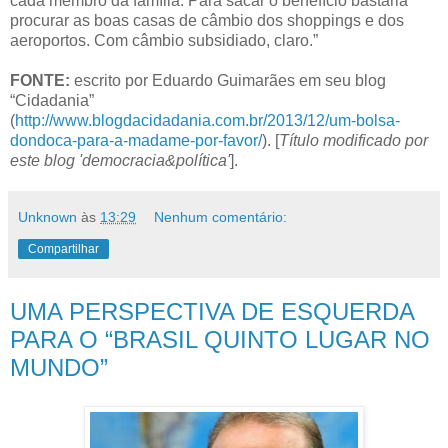
cada membro da família. Para sacar o benefício bastaria
procurar as boas casas de câmbio dos shoppings e dos
aeroportos. Com câmbio subsidiado, claro.”
FONTE:
escrito por Eduardo Guimarães em seu blog
“Cidadania”
(
http://www.blogdacidadania.com.br/2013/12/um-bolsa-
dondoca-para-a-madame-por-favor/
). [
Título modificado por
este blog 'democracia&política'
].
Unknown
às
13:29
Nenhum comentário:
Compartilhar
UMA PERSPECTIVA DE ESQUERDA
PARA O “BRASIL QUINTO LUGAR NO
MUNDO”