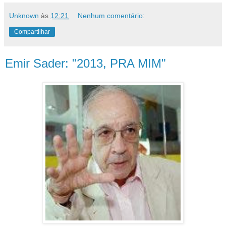
Unknown
às
12:21
Nenhum comentário:
Compartilhar
Emir Sader: "2013, PRA MIM"