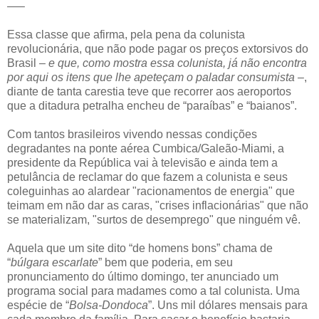
—–
Essa classe que afirma, pela pena da colunista
revolucionária, que não pode pagar os preços extorsivos do
Brasil –
e que, como mostra essa colunista, já não encontra
por aqui os itens que lhe apeteçam o paladar consumista
–,
diante de tanta carestia teve que recorrer aos aeroportos
que a ditadura petralha encheu de “paraíbas” e “baianos”.
Com tantos brasileiros vivendo nessas condições
degradantes na ponte aérea Cumbica/Galeão-Miami, a
presidente da República vai à televisão e ainda tem a
petulância de reclamar do que fazem a colunista e seus
coleguinhas ao alardear "racionamentos de energia" que
teimam em não dar as caras, "crises inflacionárias" que não
se materializam, "surtos de desemprego" que ninguém vê.
Aquela que um site dito “de homens bons” chama de
“
búlgara escarlate
” bem que poderia, em seu
pronunciamento do último domingo, ter anunciado um
programa social para madames como a tal colunista. Uma
espécie de “
Bolsa-Dondoca
”. Uns mil dólares mensais para