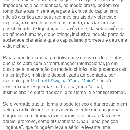
impedem hoje as mudanças, no médio prazo, podem ser
rompidas e assim será agregada à crítica do capitalismo,
não só a crítica aos seus regimes brutais de violência e
exploração que ele semeou no mundo, mas também a
possibilidade de liquidação, através dele, da sobrevivência
do gênero humano, o que atinge, inclusive, aquela parte da
sociedade planetária que o capitalismo prometeu e deu uma
vida melhor.
Para atuar de maneira produtiva nesse novo ciclo de lutas,
que já se abre com a “rearrumação” internacional, já em
curso pela intervenção do modelo chinês, não podemos cair
na tentação simplista e despolitizada apresentada, por
exemplo, por
Michael Löwy, na “Carta Maior
”: que só
existem duas esquerdas na Europa, uma “oficial,
institucional” e outra “radical”: o “sistema” e o “antissistema”.
Se é verdade que tal fórmula pode ter eco e dar prestígio em
setores radicalizados da academia e entre uma pequena-
burguesia com dramas existenciais, em função das crises
atuais, promove, como diz Marilena Chauí, uma posição
“ingênua", que “ninguém leva à sério” e levanta uma