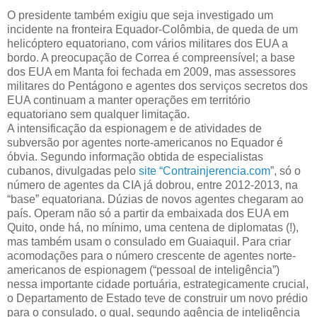
O presidente também exigiu que seja investigado um
incidente na fronteira Equador-Colômbia, de queda de um
helicóptero equatoriano, com vários militares dos EUA a
bordo. A preocupação de Correa é compreensível; a base
dos EUA em Manta foi fechada em 2009, mas assessores
militares do Pentágono e agentes dos serviços secretos dos
EUA continuam a manter operações em território
equatoriano sem qualquer limitação.
A intensificação da espionagem e de atividades de
subversão por agentes norte-americanos no Equador é
óbvia. Segundo informação obtida de especialistas
cubanos, divulgadas pelo
site “Contrainjerencia.com
”, só o
número de agentes da CIA já dobrou, entre 2012-2013, na
“base” equatoriana. Dúzias de novos agentes chegaram ao
país. Operam não só a partir da embaixada dos EUA em
Quito, onde há, no mínimo, uma centena de diplomatas (!),
mas também usam o consulado em Guaiaquil. Para criar
acomodações para o número crescente de agentes norte-
americanos de espionagem (“pessoal de inteligência”)
nessa importante cidade portuária, estrategicamente crucial,
o Departamento de Estado teve de construir um novo prédio
para o consulado, o qual, segundo agência de inteligência