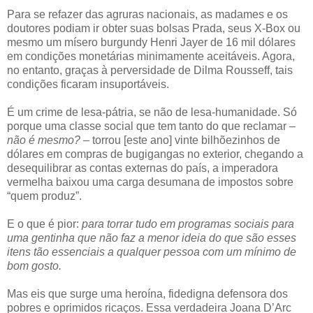
Para se refazer das agruras nacionais, as madames e os
doutores podiam ir obter suas bolsas Prada, seus X-Box ou
mesmo um mísero burgundy Henri Jayer de 16 mil dólares
em condições monetárias minimamente aceitáveis. Agora,
no entanto, graças à perversidade de Dilma Rousseff, tais
condições ficaram insuportáveis.
É um crime de lesa-pátria, se não de lesa-humanidade. Só
porque uma classe social que tem tanto do que reclamar –
não é mesmo?
– torrou [este ano] vinte bilhõezinhos de
dólares em compras de bugigangas no exterior, chegando a
desequilibrar as contas externas do país, a imperadora
vermelha baixou uma carga desumana de impostos sobre
“quem produz”.
E o que é pior:
para torrar tudo em programas sociais para
uma gentinha que não faz a menor ideia do que são esses
itens tão essenciais a qualquer pessoa com um mínimo de
bom gosto.
Mas eis que surge uma heroína, fidedigna defensora dos
pobres e oprimidos ricaços. Essa verdadeira Joana D’Arc