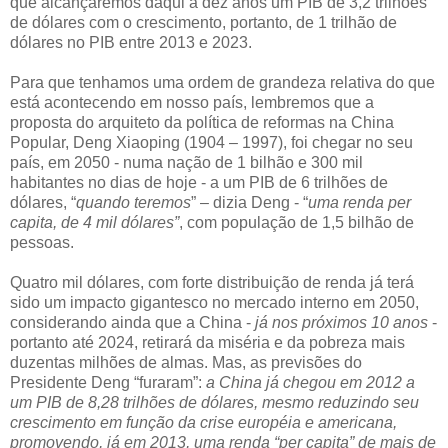
que alcançaremos daqui a dez anos um PIB de 3,2 trilhões
de dólares com o crescimento, portanto, de 1 trilhão de
dólares no PIB entre 2013 e 2023.
Para que tenhamos uma ordem de grandeza relativa do que
está acontecendo em nosso país, lembremos que a
proposta do arquiteto da política de reformas na China
Popular, Deng Xiaoping (1904 – 1997), foi chegar no seu
país, em 2050 - numa nação de 1 bilhão e 300 mil
habitantes no dias de hoje - a um PIB de 6 trilhões de
dólares, “
quando teremos
” – dizia Deng - “
uma renda per
capita, de 4 mil dólares”
, com população de 1,5 bilhão de
pessoas.
Quatro mil dólares, com forte distribuição de renda já terá
sido um impacto gigantesco no mercado interno em 2050,
considerando ainda que a China -
já nos próximos 10 anos
-
portanto até 2024, retirará da miséria e da pobreza mais
duzentas milhões de almas. Mas, as previsões do
Presidente Deng “furaram”:
a China já chegou em 2012 a
um PIB de 8,28 trilhões de dólares, mesmo reduzindo seu
crescimento em função da crise européia e americana,
promovendo, já em 2013, uma renda “per capita” de mais de