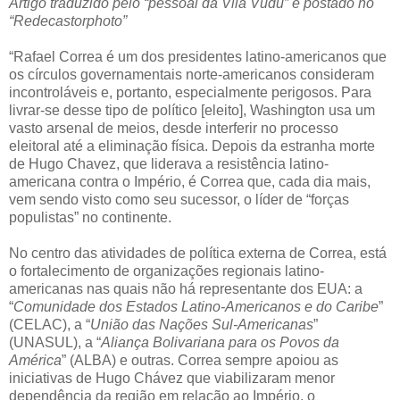
Artigo traduzido pelo “pessoal da Vila Vudu” e postado no
“Redecastorphoto”
“Rafael Correa é um dos presidentes latino-americanos que
os círculos governamentais norte-americanos consideram
incontroláveis e, portanto, especialmente perigosos. Para
livrar-se desse tipo de político [eleito], Washington usa um
vasto arsenal de meios, desde interferir no processo
eleitoral até a eliminação física. Depois da estranha morte
de Hugo Chavez, que liderava a resistência latino-
americana contra o Império, é Correa que, cada dia mais,
vem sendo visto como seu sucessor, o líder de “forças
populistas” no continente.
No centro das atividades de política externa de Correa, está
o fortalecimento de organizações regionais latino-
americanas nas quais não há representante dos EUA: a
“
Comunidade dos Estados Latino-Americanos e do Caribe
”
(CELAC), a “
União das Nações Sul-Americanas
”
(UNASUL), a “
Aliança Bolivariana para os Povos da
América
” (ALBA) e outras. Correa sempre apoiou as
iniciativas de Hugo Chávez que viabilizaram menor
dependência da região em relação ao Império, o