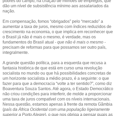
pobres do campo, na criação de milhões de empregos, que
dão um nível de subsistência mínimo aos assalariados da
nação.
Em compensação, fomos “obrigados” pelo “mercado” a
aumentar a taxa de juros, mesmo com índices reduzidos de
crescimento na economia, o que implica em reconhecer que
o Brasil já não é mais o mesmo, é verdade, mas os
fundamentos do Brasil atual -
que não é mais o mesmo -
precisam de reformas para que possamos ser outro país,
integralmente.
A grande questão política, para a esquerda que recusa a
fantasia histórica de que está em curso uma revolução
socialista no mundo ou que há possibilidades concretas de
um horizonte socialista a médio prazo, é a seguinte: o que
fazer para que a democracia “volte a ter sentido?”, como diz
Boaventura Souza Santos. Até agora, o Estado Democrático
não criou condições para interferir, de molde a proporcionar
uma taxa de juros compatível com os níveis internacionais.
Nessa questão, estamos apenas à frente da remota Gâmbia
(
país da África Ocidental com uma população ligeiramente
superior a Porto Alegre
), o que nos obriga a pensar quais as