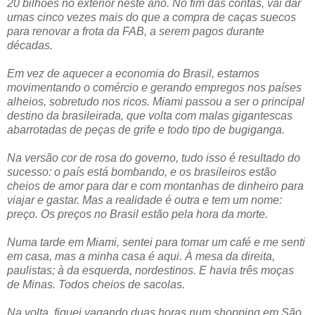
20 bilhões no exterior neste ano. No fim das contas, vai dar
umas cinco vezes mais do que a compra de caças suecos
para renovar a frota da FAB, a serem pagos durante
décadas.
Em vez de aquecer a economia do Brasil, estamos
movimentando o comércio e gerando empregos nos países
alheios, sobretudo nos ricos. Miami passou a ser o principal
destino da brasileirada, que volta com malas gigantescas
abarrotadas de peças de grife e todo tipo de bugiganga.
Na versão cor de rosa do governo, tudo isso é resultado do
sucesso: o país está bombando, e os brasileiros estão
cheios de amor para dar e com montanhas de dinheiro para
viajar e gastar. Mas a realidade é outra e tem um nome:
preço. Os preços no Brasil estão pela hora da morte.
Numa tarde em Miami, sentei para tomar um café e me senti
em casa, mas a minha casa é aqui. À mesa da direita,
paulistas; à da esquerda, nordestinos. E havia três moças
de Minas. Todos cheios de sacolas.
Na volta, fiquei vagando duas horas num shopping em São